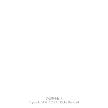
提供安全技术
Copyright 2000 -
2026.All Rights Reserved.