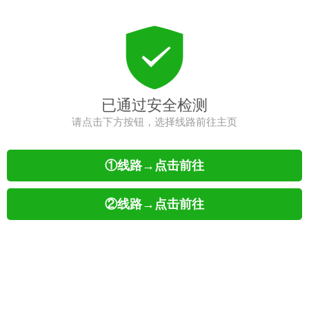
已通过安全检测
请点击下方按钮，选择线路前往主页
①线路→点击前往
②线路→点击前往